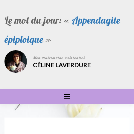
Skip
to
Le mot du jour: «
Appendagite
content
épiploique
»
Mon matrimoine existentiel
CÉLINE LAVERDURE