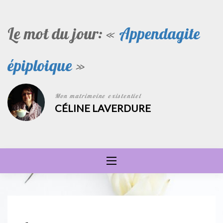
Skip
to
Le mot du jour: «
Appendagite
content
épiploique
»
Mon matrimoine existentiel
CÉLINE LAVERDURE