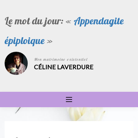
Skip
to
Le mot du jour: «
Appendagite
content
épiploique
»
Mon matrimoine existentiel
CÉLINE LAVERDURE